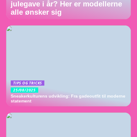
julegave i år? Her er modellerne
alle ønsker sig
TIPS OG TRICKS
25/08/2025
Sneakerkulturens udvikling: Fra gadeoutfit til moderne
statement