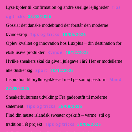
Tips
Lyse kjoler til konfirmation og andre særlige lejligheder
og tricks
03/08/2026
Gossia: det danske modebrand der forstår den moderne
Tips og tricks
18/05/2026
kvindekrop
Oplev kvalitet og innovation hos Luxplus – din destination for
Kvinde
18/12/2025
eksklusive produkter
Hvilke sneakers skal du give i julegave i år? Her er modellerne
Sport
10/12/2025
alle ønsker sig
Mand
Inspiration til bryllupsjakkesæt med personlig pasform
27/08/2025
Sneakerkulturens udvikling: Fra gadeoutfit til moderne
Tips og tricks
25/08/2025
statement
Find din næste islandsk sweater opskrift – varme, stil og
Tips og tricks
30/06/2025
tradition i ét projekt