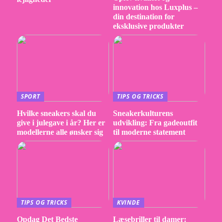
innovation hos Luxplus –
din destination for
eksklusive produkter
SPORT
TIPS OG TRICKS
Hvilke sneakers skal du
Sneakerkulturens
give i julegave i år? Her er
udvikling: Fra gadeoutfit
modellerne alle ønsker sig
til moderne statement
TIPS OG TRICKS
KVINDE
Opdag Det Bedste
Læsebriller til damer: