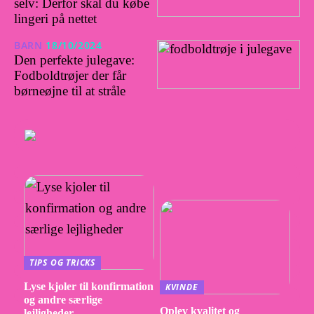
selv: Derfor skal du købe
lingeri på nettet
BARN
18/10/2024
Den perfekte julegave:
Fodboldtrøjer der får
børneøjne til at stråle
TIPS OG TRICKS
Lyse kjoler til konfirmation
KVINDE
og andre særlige
Oplev kvalitet og
lejligheder