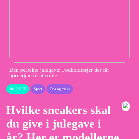
Den perfekte julegave: Fodboldtrøjer der får
børneøjne til at stråle
10/12/2025
Sport
Tips og tricks
Hvilke sneakers skal
du give i julegave i
år? Her er modellerne