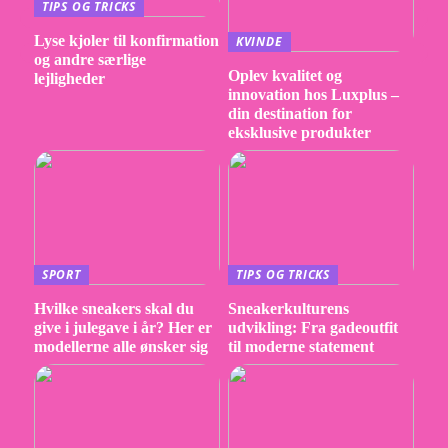
TIPS OG TRICKS
Lyse kjoler til konfirmation
KVINDE
og andre særlige
Oplev kvalitet og
lejligheder
innovation hos Luxplus –
din destination for
eksklusive produkter
SPORT
TIPS OG TRICKS
Hvilke sneakers skal du
Sneakerkulturens
give i julegave i år? Her er
udvikling: Fra gadeoutfit
modellerne alle ønsker sig
til moderne statement