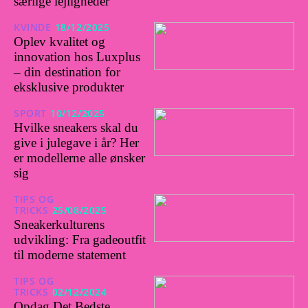
særlige lejligheder
KVINDE
18/12/2025
Oplev kvalitet og
innovation hos Luxplus
– din destination for
eksklusive produkter
SPORT
10/12/2025
Hvilke sneakers skal du
give i julegave i år? Her
er modellerne alle ønsker
sig
TIPS OG
TRICKS
25/08/2025
Sneakerkulturens
udvikling: Fra gadeoutfit
til moderne statement
TIPS OG
TRICKS
02/12/2024
Opdag Det Bedste