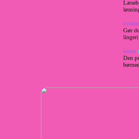
Læsebr
løsnin
KVIND
Gør de
lingeri
BARN
Den pe
børneøj