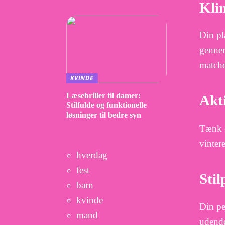
Kli
Din pl
gennem
matche
KVINDE
Læsebriller til damer:
Akt
Stilfulde og funktionelle
løsninger til bedre syn
Tænk o
vinter
hverdag
fest
Sti
barn
kvinde
Din pe
mand
udendø