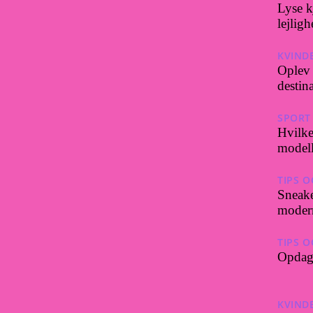
Lyse k
lejligh
KVIND
Oplev 
destin
SPORT
Hvilke
modell
TIPS O
Sneake
modern
TIPS O
Opdag 
KVIND