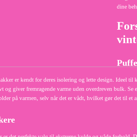
dine beh
Fors
vint
Puffe
jakker er kendt for deres isolering og lette design. Ideel til
ivt og giver fremragende varme uden overdreven bulk. Se ef
der på varmen, selv når det er vådt, hvilket gør det til et al
kere
r er det perfekte valg til ekstreme kulde og våde forhold. D