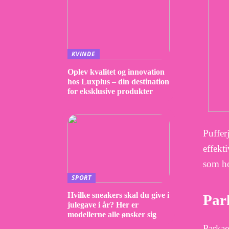
KVINDE
Oplev kvalitet og innovation
hos Luxplus – din destination
for eksklusive produkter
Puffer
effekt
som hol
SPORT
Hvilke sneakers skal du give i
Par
julegave i år? Her er
modellerne alle ønsker sig
Parkae