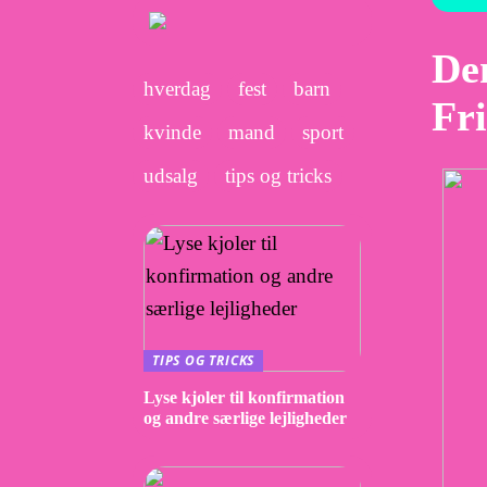
Den
hverdag
fest
barn
Fr
kvinde
mand
sport
udsalg
tips og tricks
TIPS OG TRICKS
Lyse kjoler til konfirmation
og andre særlige lejligheder