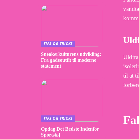
vandtæ
kommer
Uld
TIPS OG TRICKS
Sneakerkulturens udvikling:
Uldfra
Fra gadeoutfit til moderne
isoler
statement
til at 
forber
Fak
TIPS OG TRICKS
Opdag Det Bedste Indenfor
Sportstøj