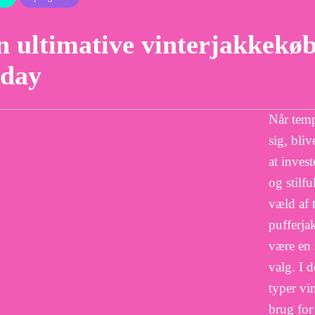
 ultimative vinterjakkekøb
iday
Når temp
sig, bli
at inves
og stilf
væld af 
pufferja
være en 
valg. I 
typer vi
brug for 