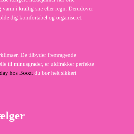
og varm i kraftig sne eller regn. Derudover
olde dig komfortabel og organiseret.
terklimaer. De tilbyder fremragende
le til minusgrader, er uldfrakker perfekte
iday hos Boozt
du bør helt sikkert
ælger