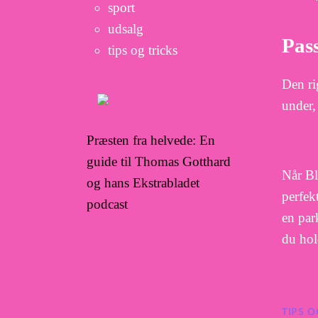
sport
udsalg
Pas
tips og tricks
Den ri
under,
Præsten fra helvede: En
guide til Thomas Gotthard
Når Bl
og hans Ekstrabladet
perfek
podcast
en park
du hol
TIPS O