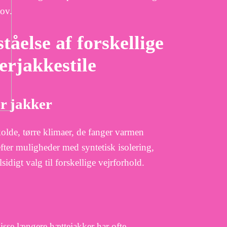
ov.
tåelse af forskellige
erjakkestile
r jakker
 kolde, tørre klimaer, de fanger varmen
ter muligheder med syntetisk isolering,
sidigt valg til forskellige vejrforhold.
isse længere hættejakker har ofte