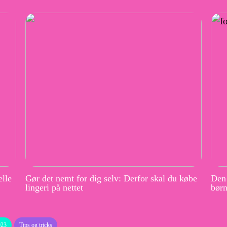
elle
Gør det nemt for dig selv: Derfor skal du købe
Den 
lingeri på nettet
børn
023
Tips og tricks