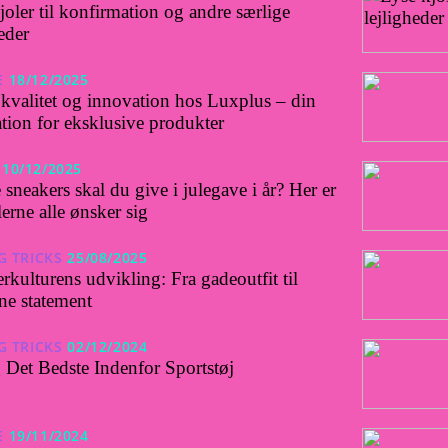
joler til konfirmation og andre særlige
eder
E
18/12/2025
kvalitet og innovation hos Luxplus – din
ation for eksklusive produkter
10/12/2025
 sneakers skal du give i julegave i år? Her er
erne alle ønsker sig
G TRICKS
25/08/2025
rkulturens udvikling: Fra gadeoutfit til
e statement
G TRICKS
02/12/2024
Det Bedste Indenfor Sportstøj
E
19/11/2024