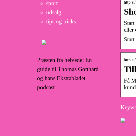
sport
http s:
Sho
udsalg
tips og tricks
Star
eller
Start
Præsten fra helvede: En
http s
Til
guide til Thomas Gotthard
og hans Ekstrabladet
Få Mo
podcast
kunde
Keywo