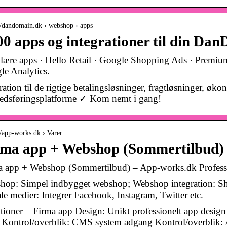
://dandomain.dk › webshop › apps
0 apps og integrationer til din D
ære apps · Hello Retail · Google Shopping Ads · Premium 
le Analytics.
ration til de rigtige betalingsløsninger, fragtløsninger, ø
edsføringsplatforme ✓ Kom nemt i gang!
//app-works.dk › Varer
rma app + Webshop (Sommertilbud)
a app + Webshop (Sommertilbud) – App-works.dk Professio
hop: Simpel indbygget webshop; Webshop integration: S
le medier: Integrer Facebook, Instagram, Twitter etc.
ioner – Firma app Design: Unikt professionelt app design
 Kontrol/overblik: CMS system adgang Kontrol/overblik: