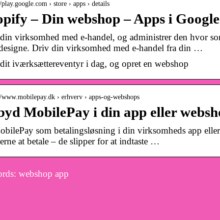
//play.google.com › store › apps › details
pify – Din webshop – Apps i Google
t din virksomhed med e-handel, og administrer den hvor s
 designe. Driv din virksomhed med e-handel fra din …
 dit iværksættereventyr i dag, og opret en webshop
://www.mobilepay.dk › erhverv › apps-og-webshops
byd MobilePay i din app eller webs
bilePay som betalingsløsning i din virksomheds app eller
rne at betale – de slipper for at indtaste …
rds: webshop app