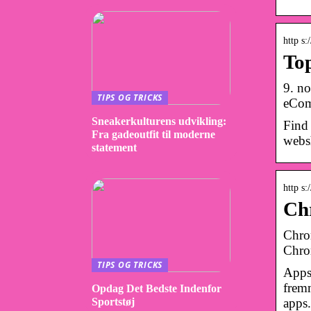
http s
Top
9. no
TIPS OG TRICKS
eCom
Sneakerkulturens udvikling:
Find 
Fra gadeoutfit til moderne
websh
statement
http s
Ch
Chro
Chro
TIPS OG TRICKS
Apps 
frem
Opdag Det Bedste Indenfor
apps.
Sportstøj