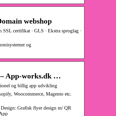
anDomain webshop
SSL certifikat · GLS · Ekstra sproglag ·
konomisystemer og
 – App-works.dk …
nel og billig app udvikling
hopify, Woocommerce, Magento etc.
 Design: Grafisk flyer design m/ QR
 App