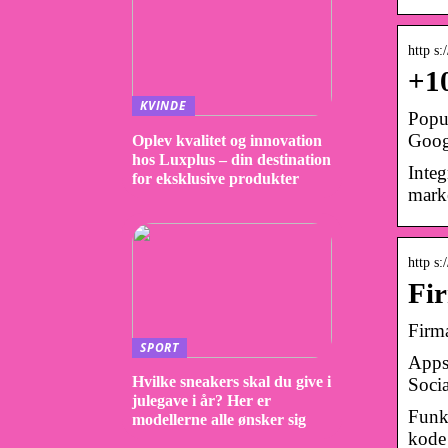
http s
+10
KVINDE
Popul
Goog
Oplev kvalitet og innovation
hos Luxplus – din destination
Integ
for eksklusive produkter
mark
http s:
Fi
Firm
SPORT
Apps
Hvilke sneakers skal du give i
Socia
julegave i år? Her er
Funkt
modellerne alle ønsker sig
kode