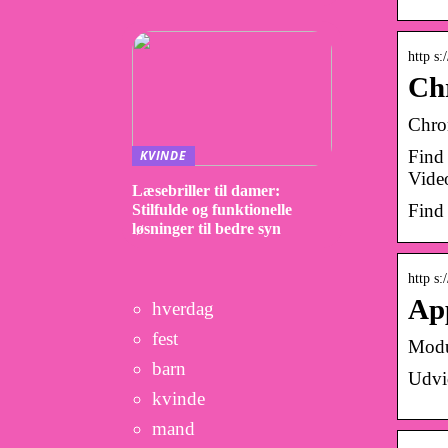
http s
Ch
Chro
Find
KVINDE
Vide
Læsebriller til damer:
Find 
Stilfulde og funktionelle
løsninger til bedre syn
http s
Ap
hverdag
fest
Modu
barn
Udvi
kvinde
mand