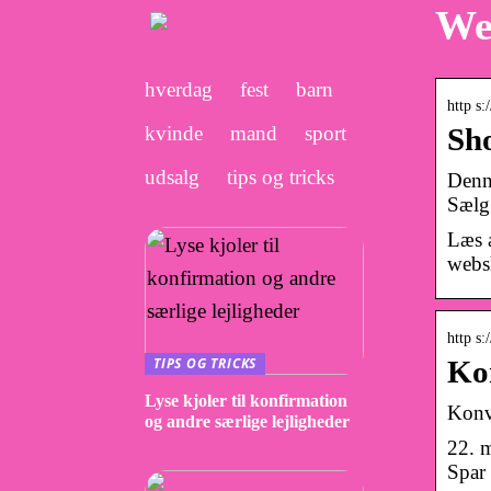
We
hverdag
fest
barn
http s
kvinde
mand
sport
Sho
udsalg
tips og tricks
Denn
Sælg 
Læs 
webs
http s
TIPS OG TRICKS
Kon
Lyse kjoler til konfirmation
Konv
og andre særlige lejligheder
22. 
Spar 