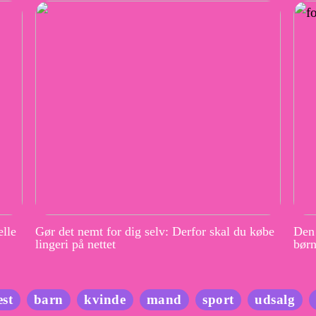
elle
Gør det nemt for dig selv: Derfor skal du købe
Den 
lingeri på nettet
børn
est
barn
kvinde
mand
sport
udsalg