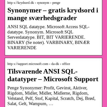
http s://krydsord.dk › synonym › penge
Synonymer – gratis krydsord i
mange sværhedsgrader
ANSI SQL datatype. Microsoft Access SQL-
datatype. Synonym. Microsoft SQL
Serverdatatype. BIT, BIT VARIERENDE.
BINARY (Se noter). VARBINARY, BINÆR
VARIERENDE
http s://support.microsoft.com › da-dk › office
Tilsvarende ANSI SQL-
datatyper – Microsoft Support
Penge Synonymer: Profit, Gevinst, Aktiver,
Rigdom, Midler, Midler, Midlerne, Rigdom,
Velstand, Pelf, Stof, Kapital, Scratch, Dej, Brød,
Salat, Gelt, Wampum, …