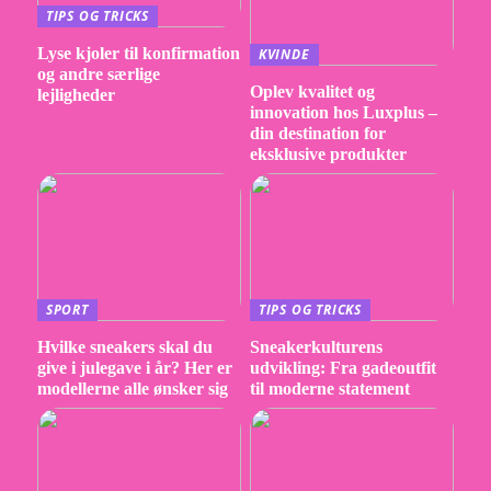
TIPS OG TRICKS
Lyse kjoler til konfirmation
KVINDE
og andre særlige
Oplev kvalitet og
lejligheder
innovation hos Luxplus –
din destination for
eksklusive produkter
SPORT
TIPS OG TRICKS
Hvilke sneakers skal du
Sneakerkulturens
give i julegave i år? Her er
udvikling: Fra gadeoutfit
modellerne alle ønsker sig
til moderne statement