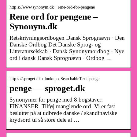
http s://www.synonym.dk › rene-ord-for-pengene
Rene ord for pengene –
Synonym.dk
Retskrivningsordbogen Dansk Sprognævn · Den
Danske Ordbog Det Danske Sprog- og
Litteraturselskab · Dansk Synonymordbog · Nye
ord i dansk Dansk Sprognævn · Ordbog …
http s://sproget.dk › lookup › SearchableText=penge
penge — sproget.dk
Synonymer for penge med 8 bogstaver:
FINANSER. Tilføj manglende ord. Vi er fast
besluttet på at udbrede danske / skandinaviske
krydsord til så store dele af …