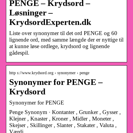
PENGE – Krydsord –
Løsninger –
KrydsordExperten.dk
Liste over synonymer til det ord PENGE og 60
lignende ord, med samme længde der er nyttige til
at kunne løse ordlege, krydsord og lignende
gådespil.
http s://www.krydsord.org › synonymer › penge
Synonymer for PENGE –
Krydsord
Synonymer for PENGE
Penge Synonym · Kontanter , Grunker , Gysser ,
Klejner , Knaster , Kroner , Midler , Moneter ,
Skejser , Skillinger , Slanter , Stakater , Valuta ,
Værdi , …