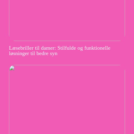
Læsebriller til damer: Stilfulde og funktionelle
løsninger til bedre syn