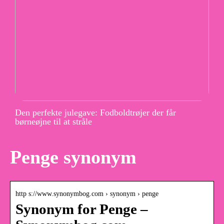
Den perfekte julegave: Fodboldtrøjer der får
børneøjne til at stråle
Penge synonym
http s://www.synonymbog.com › synonym › penge
Synonym for Penge –