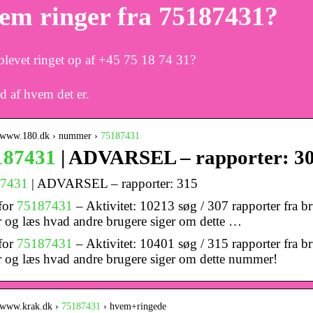
em ringer fra 75187431?
blevet ringet op af +45 75 18 74 31?
d af hvem det er.
//www.180.dk › nummer ›
75187431
187431
| ADVARSEL – rapporter: 30
7431
| ADVARSEL – rapporter: 315
for
75187431
– Aktivitet: 10213 søg / 307 rapporter fra b
r og læs hvad andre brugere siger om dette …
for
75187431
– Aktivitet: 10401 søg / 315 rapporter fra b
r og læs hvad andre brugere siger om dette nummer!
//www.krak.dk ›
75187431
› hvem+ringede