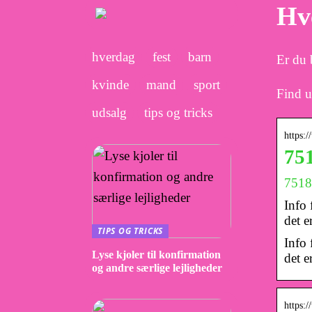
Hv
hverdag
fest
barn
Er du 
kvinde
mand
sport
Find u
udsalg
tips og tricks
https:
75
7518
Info 
det e
TIPS OG TRICKS
Info 
Lyse kjoler til konfirmation
det e
og andre særlige lejligheder
https: