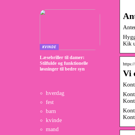
Ant
Anten
Hygge
Kik u
KVINDE
Læsebriller til damer:
Stilfulde og funktionelle
https:/
løsninger til bedre syn
Vi 
Konta
hverdag
Konta
Konta
fest
Konta
barn
Konta
kvinde
mand