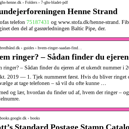
/ghs-henne.dk › Folders › 7-ghs-bladet-pdf
undejerforeningen Henne Strand
ofas telefon
75187431
og www.stofa.dk/henne-strand. Fib
inet den del af gasrørledningen Baltic Pipe, der.
//bredbånd.dk › guides › hvem-ringer-saadan-find…
m ringer? – Sådan finder du ejere
 ringer? – Sådan finder du ejeren af et ukendt nummer i 
kt. 2019 — 1. Tjek nummeret først. Hvis du bliver ringet
 vælge at tage telefonen – så vil du ofte kunne …
ed og lær, hvordan du finder ud af, hvem der ringer – og 
delnumre.
//books.google.dk › books
ott’s Standard Postage Stamp Catal