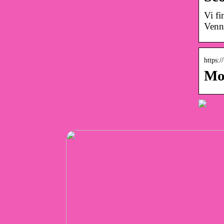
Vi fi
Vennl
https:
Mo