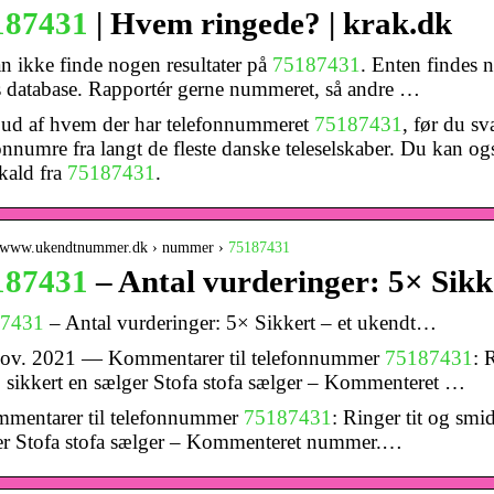
187431
| Hvem ringede? | krak.dk
n ikke finde nogen resultater på
75187431
. Enten findes n
s database. Rapportér gerne nummeret, så andre …
 ud af hvem der har telefonnummeret
75187431
, før du sv
onnumre fra langt de fleste danske teleselskaber. Du kan ogs
kald fra
75187431
.
//www.ukendtnummer.dk › nummer ›
75187431
187431
– Antal vurderinger: 5× Sik
7431
– Antal vurderinger: 5× Sikkert – et ukendt…
nov. 2021 — Kommentarer til telefonnummer
75187431
: 
, sikkert en sælger Stofa stofa sælger – Kommenteret …
mmentarer til telefonnummer
75187431
: Ringer tit og smid
er Stofa stofa sælger – Kommenteret nummer.…