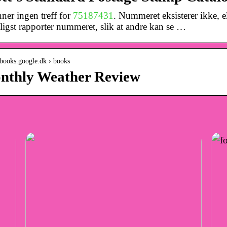
nner ingen treff for
75187431
. Nummeret eksisterer ikke, el
igst rapporter nummeret, slik at andre kan se …
//books.google.dk › books
nthly Weather Review