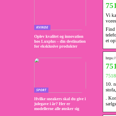
75
Vi ka
vore
KVINDE
Find
telef
Oplev kvalitet og innovation
et op
hos Luxplus – din destination
for eksklusive produkter
https:
75
7518
10. 
stofa
SPORT
. Ko
Hvilke sneakers skal du give i
sælg
julegave i år? Her er
modellerne alle ønsker sig