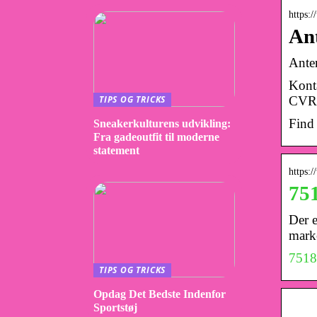
https:/
Ant
Ante
Konta
TIPS OG TRICKS
CVR 
Find 
Sneakerkulturens udvikling:
Fra gadeoutfit til moderne
statement
https:
75
Der 
marke
7518
TIPS OG TRICKS
Opdag Det Bedste Indenfor
Sportstøj