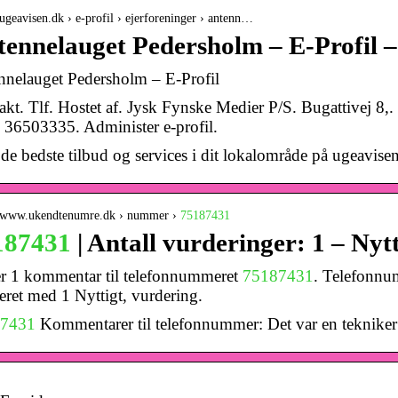
/ugeavisen.dk › e-profil › ejerforeninger › antenn…
ennelauget Pedersholm – E-Profil 
nnelauget Pedersholm – E-Profil
kt. Tlf. Hostet af. Jysk Fynske Medier P/S. Bugattivej 8,
36503335. Administer e-profil.
de bedste tilbud og services i dit lokalområde på ugeavis
//www.ukendtenumre.dk › nummer ›
75187431
187431
| Antall vurderinger: 1 – Ny
er 1 kommentar til telefonnummeret
75187431
. Telefonnu
ret med 1 Nyttigt, vurdering.
7431
Kommentarer til telefonnummer: Det var en tekniker