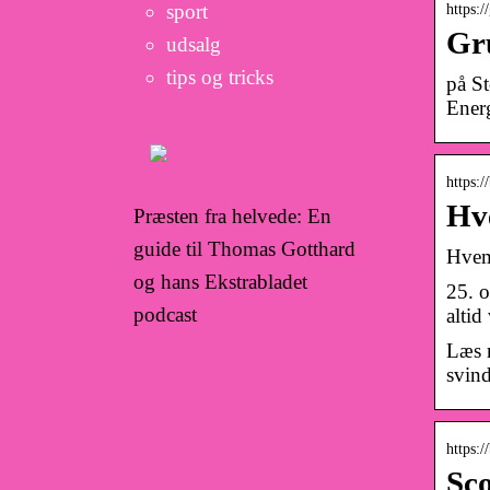
sport
https:/
Gr
udsalg
tips og tricks
på St
Energ
https:
Hve
Præsten fra helvede: En
guide til Thomas Gotthard
Hvem
og hans Ekstrabladet
25. o
podcast
altid
Læs m
svin
https:
Sc