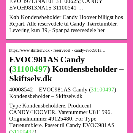
EVOH9713NA101 31100625; CANDY
EVOH9813NA1S 31100541 …
Køb Kondensbeholder Candy Hoover billigst hos
Repart. Alle reservedele til Candy Tørretumbler.
Levering kun 39,- Spar på reservedele her
https://www.skiftselv.dk › reservedel › candy-evoc981a…
EVOC981AS Candy
(
31100497
) Kondensbeholder –
Skiftselv.dk
40008542 – EVOC981AS Candy (
31100497
)
Kondensbeholder – Skiftselv.dk
Type Kondensbeholdere. Producent
CANDY/HOOVER. Varenummer U811596.
Originalnummer 49125480. For Type
Tørretumblere. Passer til Candy EVOC981AS
(
31100497
).