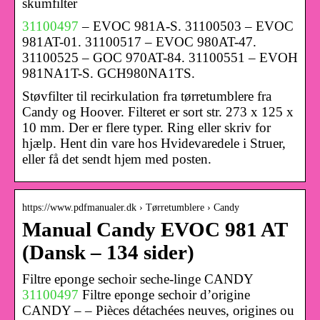
skumfilter
31100497
– EVOC 981A-S. 31100503 – EVOC
981AT-01. 31100517 – EVOC 980AT-47.
31100525 – GOC 970AT-84. 31100551 – EVOH
981NA1T-S. GCH980NA1TS.
Støvfilter til recirkulation fra tørretumblere fra
Candy og Hoover. Filteret er sort str. 273 x 125 x
10 mm. Der er flere typer. Ring eller skriv for
hjælp. Hent din vare hos Hvidevaredele i Struer,
eller få det sendt hjem med posten.
https://www.pdfmanualer.dk › Tørretumblere › Candy
Manual Candy EVOC 981 AT
(Dansk – 134 sider)
Filtre eponge sechoir seche-linge CANDY
31100497
Filtre eponge sechoir d’origine
CANDY – – Pièces détachées neuves, origines ou