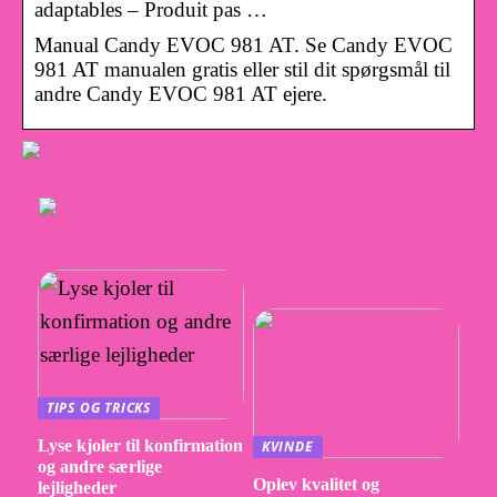
adaptables – Produit pas …
Manual Candy EVOC 981 AT. Se Candy EVOC
981 AT manualen gratis eller stil dit spørgsmål til
andre Candy EVOC 981 AT ejere.
TIPS OG TRICKS
Lyse kjoler til konfirmation
KVINDE
og andre særlige
Oplev kvalitet og
lejligheder