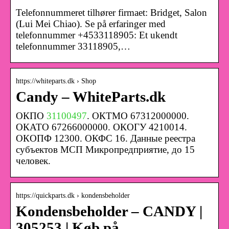
Telefonnummeret tilhører firmaet: Bridget, Salon
(Lui Mei Chiao). Se på erfaringer med
telefonnummer +4533118905: Et ukendt
telefonnummer 33118905,…
https://whiteparts.dk › Shop
Candy – WhiteParts.dk
ОКПО
31100497
. ОКТМО 67312000000.
ОКАТО 67266000000. ОКОГУ 4210014.
ОКОПФ 12300. ОКФС 16. Данные реестра
субъектов МСП Микропредприятие, до 15
человек.
https://quickparts.dk › kondensbeholder
Kondensbeholder – CANDY |
305253 | Køb på